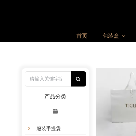
跳
过
内
容
首页
包装盒
搜
索：
产品分类
服装手提袋