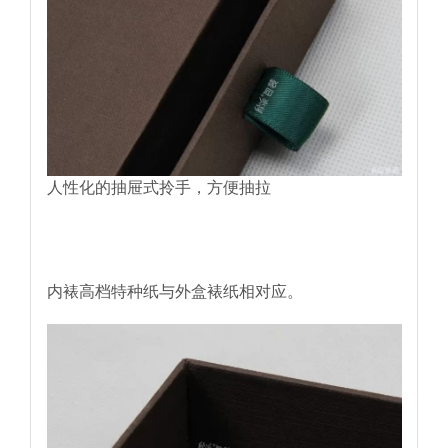
人性化的抽屉式拎手，方便抽拉
内裱高档特种纸与外盒裱纸相对应。