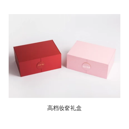
高档妆奁礼盒