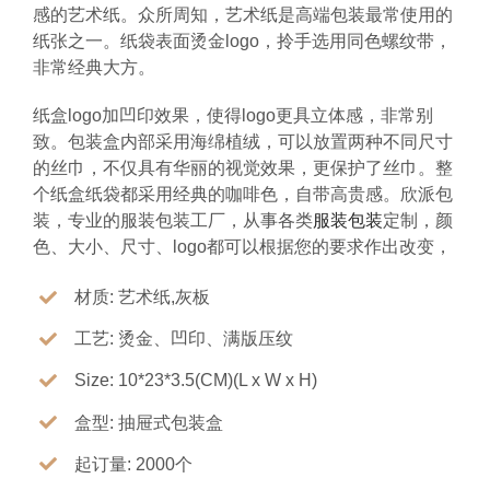
感的艺术纸。众所周知，艺术纸是高端包装最常使用的
纸张之一。纸袋表面烫金logo，拎手选用同色螺纹带，
非常经典大方。
纸盒logo加凹印效果，使得logo更具立体感，非常别
致。包装盒内部采用海绵植绒，可以放置两种不同尺寸
的丝巾，不仅具有华丽的视觉效果，更保护了丝巾。整
个纸盒纸袋都采用经典的咖啡色，自带高贵感。欣派包
装，专业的服装包装工厂，从事各类
服装包装
定制，颜
色、大小、尺寸、logo都可以根据您的要求作出改变，
材质: 艺术纸,灰板
工艺: 烫金、凹印、满版压纹
Size: 10*23*3.5(CM)(L x W x H)
盒型: 抽屉式包装盒
起订量: 2000个