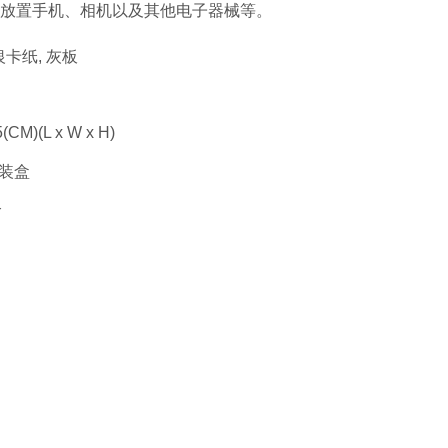
放置手机、相机以及其他电子器械等。
银卡纸, 灰板
刷
5(CM)(L x W x H)
包装盒
个