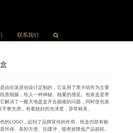
们
联系我们
盒
是由欣派原创设计定制的，它采用了黑卡纸作为主要
纸质细腻，给人一种神秘、稳重的感觉。包装盒是带
它解决了一般天地盖盒开合困难的问题，同时使包装
案平整光滑，有着较好的光泽度，异常精美。
色的LOGO，起到了品牌宣传的作用。纸盒内部有银
质环保、装卸方便、抗缓冲，能有效降低产品损耗。