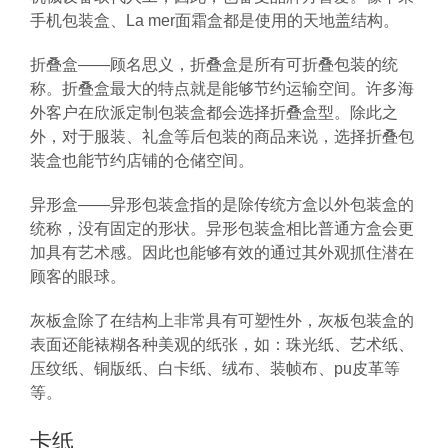
手机包装盒、La mer面霜盒都是使用的天地盖结构。
折叠盒——顾名思义，折叠盒是所有可折叠包装的统
称。折叠盒最大的特点就是能够节约运输空间。许多海
外客户在欣派定制包装盒都会选择折叠盒型。除此之
外，对于服装、礼盒等后包装的商品来说，选择折叠包
装盒也能节约店铺的仓储空间。
异形盒——异形包装盒指的是除传统方盒以外包装盒的
统称，没有固定的形状。异形包装盒相比普通方盒会更
加具有艺术感。因此也能够有效的通过其外观抓住潜在
顾客的眼球。
灰板盒除了在结构上非常具有可塑性外，灰板包装盒的
表面还能裱糊各种美观的纸张，如：珠光纸、艺术纸、
压纹纸、铜版纸、白卡纸、绒布、装帧布、pu皮革等
等。
卡纸