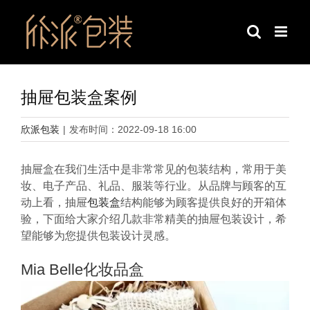
跳
过
内
容
抽屉包装盒案例
欣派包装
|
发布时间：2022-09-18 16:00
抽屉盒在我们生活中是非常常见的包装结构，常用于美
妆、电子产品、礼品、服装等行业。从品牌与顾客的互
动上看，抽屉
包装盒
结构能够为顾客提供良好的开箱体
验，下面给大家介绍几款非常精美的抽屉包装设计，希
望能够为您提供包装设计灵感。
Mia Belle化妆品盒