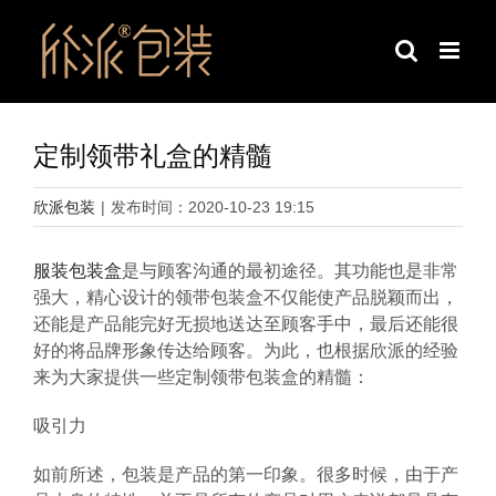
跳
过
内
容
定制领带礼盒的精髓
欣派包装
|
发布时间：2020-10-23 19:15
服装包装盒
是与顾客沟通的最初途径。其功能也是非常
强大，精心设计的领带包装盒不仅能使产品脱颖而出，
还能是产品能完好无损地送达至顾客手中，最后还能很
好的将品牌形象传达给顾客。为此，也根据欣派的经验
来为大家提供一些定制领带包装盒的精髓：
吸引力
如前所述，包装是产品的第一印象。很多时候，由于产