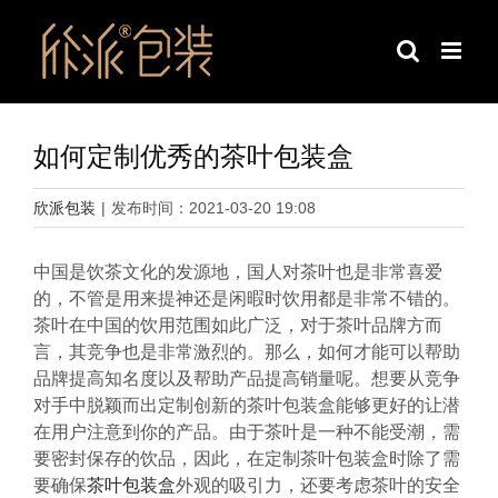
跳
过
内
容
如何定制优秀的茶叶包装盒
欣派包装
|
发布时间：2021-03-20 19:08
中国是饮茶文化的发源地，国人对茶叶也是非常喜爱
的，不管是用来提神还是闲暇时饮用都是非常不错的。
茶叶在中国的饮用范围如此广泛，对于茶叶品牌方而
言，其竞争也是非常激烈的。那么，如何才能可以帮助
品牌提高知名度以及帮助产品提高销量呢。想要从竞争
对手中脱颖而出定制创新的茶叶包装盒能够更好的让潜
在用户注意到你的产品。由于茶叶是一种不能受潮，需
要密封保存的饮品，因此，在定制茶叶包装盒时除了需
要确保
茶叶包装盒
外观的吸引力，还要考虑茶叶的安全