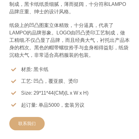
制成，黑卡纸纸质细腻，薄而挺阔，十分符和LAMPO
品牌庄重、绅士的设计风格。
纸袋上的凹凸图案立体精致，十分逼真，代表了
LAMPO的品牌形象。LOGO由凹凸烫印工艺制成，做
工精细,不仅凸显了品牌，而且经典大气，衬托出产品本
身的档次。黑色的帽带螺纹拎手与盒身相得益彰，纸袋
沉稳大气，非常适合高档服装的包装。
材质: 黑卡纸
工艺: 凹凸，覆亚膜、烫印
Size: 29*11*44(CM)(L x W x H)
起订量: 单品5000，套装另议
联系我们