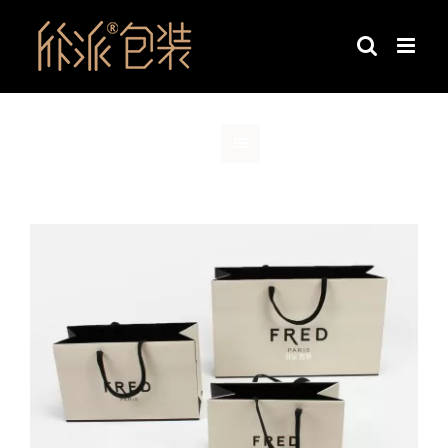
跳
过
内
容