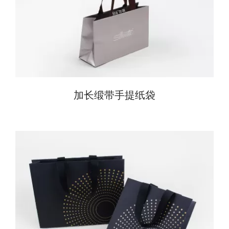
加长缎带手提纸袋