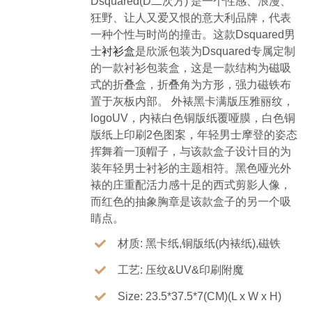
Dsquared(D二次方) 是一个性感、浪漫、
狂野、让人又爱又恨的意大利品牌，代表
一种个性与时尚的撞击。这款Dsquared男
士
衬衫盒
是欣派包装为Dsquared专属定制
的一款衬衫包装盒，这是一款结构为磁吸
式的折叠盒，折叠角为方形，强力磁铁布
置于灰板内部。 外裱黑卡满版压雅丽纹，
logoUV，内裱白色铜版纸覆哑膜，白色铜
版纸上印刷2色图案，年轻男士摩登的姿态
挥舞着一顶帽子，与该款盒子设计目的为
装年轻男士衬衫的主题相符。黑色哑光外
裱的庄重配活力感十足的西式剪影人像，
而红色的抽象胸章是该款盒子的另一个吸
睛点。
材质: 黑卡纸,铜版纸(内裱纸),磁铁
工艺: 压纹&UV&印刷附魔
Size: 23.5*37.5*7(CM)(L x W x H)