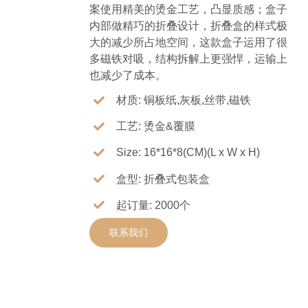
案使用精美的烫金工艺，凸显质感；盒子
内部做精巧的折叠设计，折叠盒的样式极
大的减少所占地空间，这款盒子运用了很
多磁铁对吸，结构拆解上更强悍，运输上
也减少了成本。
材质: 铜板纸,灰板,丝带,磁铁
工艺: 烫金&覆膜
Size: 16*16*8(CM)(L x W x H)
盒型: 折叠式包装盒
起订量: 2000个
联系我们